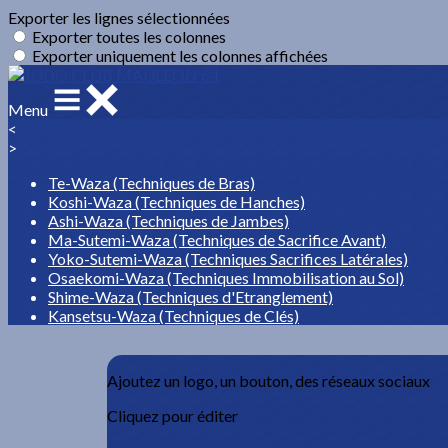
Exporter les lignes sélectionnées
Exporter toutes les colonnes
Exporter uniquement les colonnes affichées
Menu
<
>
Te-Waza (Techniques de Bras)
Koshi-Waza (Techniques de Hanches)
Ashi-Waza (Techniques de Jambes)
Ma-Sutemi-Waza (Techniques de Sacrifice Avant)
Yoko-Sutemi-Waza (Techniques Sacrifices Latérales)
Osaekomi-Waza (Techniques Immobilisation au Sol)
Shime-Waza (Techniques d'Etranglement)
Kansetsu-Waza (Techniques de Clés)
Ajoutez un logo, un bouton, des réseaux sociaux
Cliquez pour éditer