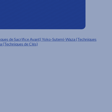
ues de Sacrifice Avant)
Yoko-Sutemi-Waza (Techniques
 (Techniques de Clés)