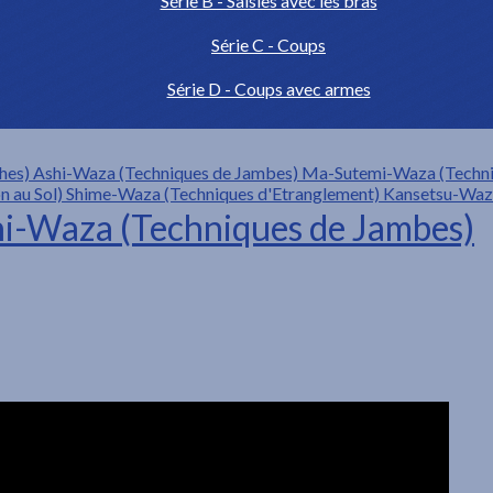
Série B - Saisies avec les bras
Série C - Coups
Série D - Coups avec armes
hes)
Ashi-Waza (Techniques de Jambes)
Ma-Sutemi-Waza (Techniq
n au Sol)
Shime-Waza (Techniques d'Etranglement)
Kansetsu-Waza
i-Waza (Techniques de Jambes)