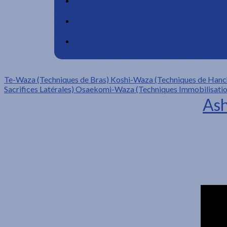
Te-Waza (Techniques de Bras)
Koshi-Waza (Techniques de Hanc
Sacrifices Latérales)
Osaekomi-Waza (Techniques Immobilisatio
Ash