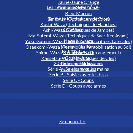
Jaune-Jaune Orange
Les Techniques (Waza)
▴
▾
Orange Verte - Verte
Bleu-Marron
Te-Waza (Techniques de Bras)
1er DAN (Option compétition)
Koshi-Waza (Techniques de Hanches)
KATAS
▴
▾
Ashi-Waza (Techniques de Jambes)
Ma-Sutemi-Waza (Techniques de Sacrifice Avant)
Nage No Kata
Yoko-Sutemi-Waza (Techniques Sacrifices Latérales)
Katame-No-Kata
Osaekomi-Waza (Techniques Immobilisation au Sol)
JU-JITSU
▴
▾
Kime-No-Kata
Shime-Waza (Techniques d'Etranglement)
Goshin-Jutsu
Kansetsu-Waza (Techniques de Clés)
20 Techniques Imposées
Gonosen No Kata
Série A - Saisies avec les mains
Kodomo No Kata
Série B - Saisies avec les bras
Série C - Coups
Série D - Coups avec armes
Se connecter