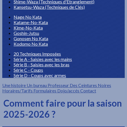
Shime-Waza (Techniques d'Etranglement)
Kansetsu-Waza (Techniques de Clés)
Nage No Kata
Katame-No-Kata
Kime-No-Kata
Goshin-Jutsu
Gonosen No Kata
Kodomo No Kata
20 Techniques Imposées
Série A - Saisies avec les mains
Série B - Saisies avec les bras
Série C - Coups
Série D - Coups avec armes
Une histoire
Un bureau
Professeur
Des Ceintures Noires
Horaires/Tarifs
Formulaires
Dojo/accés
Contact
Comment faire pour la saison
2025-2026 ?