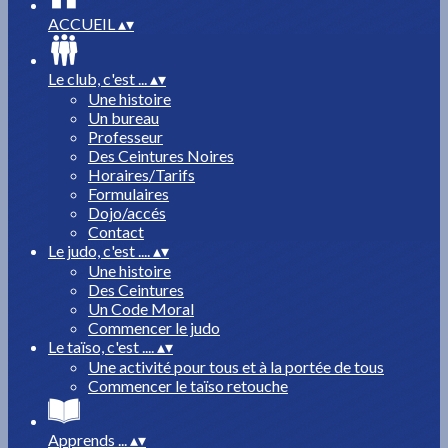
ACCUEIL
▴
▾
Le club, c'est ...
▴
▾
Une histoire
Un bureau
Professeur
Des Ceintures Noires
Horaires/Tarifs
Formulaires
Dojo/accés
Contact
Le judo, c'est ....
▴
▾
Une histoire
Des Ceintures
Un Code Moral
Commencer le judo
Le taïso, c'est ....
▴
▾
Une activité pour tous et à la portée de tous
Commencer le taïso retouche
Apprends ...
▴
▾