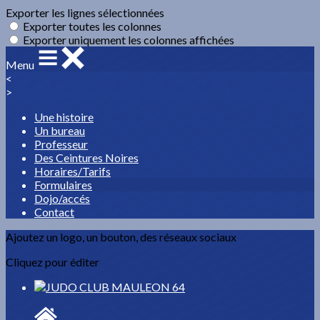
Exporter les lignes sélectionnées
Exporter toutes les colonnes
Exporter uniquement les colonnes affichées
Menu
<
>
Une histoire
Un bureau
Professeur
Des Ceintures Noires
Horaires/Tarifs
Formulaires
Dojo/accés
Contact
Ajoutez un logo, un bouton, des réseaux sociaux
Cliquez pour éditer