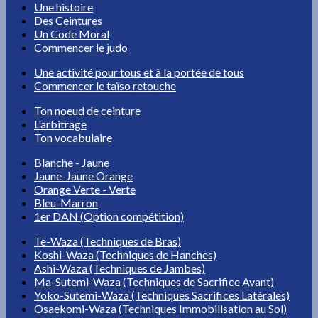
Une histoire
Des Ceintures
Un Code Moral
Commencer le judo
Une activité pour tous et à la portée de tous
Commencer le taïso retouche
Ton noeud de ceinture
L'arbitrage
Ton vocabulaire
Blanche - Jaune
Jaune-Jaune Orange
Orange Verte - Verte
Bleu-Marron
1er DAN (Option compétition)
Te-Waza (Techniques de Bras)
Koshi-Waza (Techniques de Hanches)
Ashi-Waza (Techniques de Jambes)
Ma-Sutemi-Waza (Techniques de Sacrifice Avant)
Yoko-Sutemi-Waza (Techniques Sacrifices Latérales)
Osaekomi-Waza (Techniques Immobilisation au Sol)