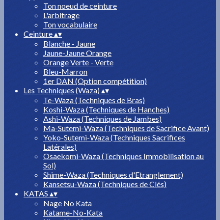
Ton noeud de ceinture
L'arbitrage
Ton vocabulaire
Ceinture
▴
▾
Blanche - Jaune
Jaune-Jaune Orange
Orange Verte - Verte
Bleu-Marron
1er DAN (Option compétition)
Les Techniques (Waza)
▴
▾
Te-Waza (Techniques de Bras)
Koshi-Waza (Techniques de Hanches)
Ashi-Waza (Techniques de Jambes)
Ma-Sutemi-Waza (Techniques de Sacrifice Avant)
Yoko-Sutemi-Waza (Techniques Sacrifices
Latérales)
Osaekomi-Waza (Techniques Immobilisation au
Sol)
Shime-Waza (Techniques d'Etranglement)
Kansetsu-Waza (Techniques de Clés)
KATAS
▴
▾
Nage No Kata
Katame-No-Kata