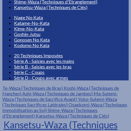
Shime-Waza (Techniques d'Etranglement)
Kansetsu-Waza (Techniques de Clés)
Nage No Kata
Katame-No-Kata
Kime-No-Kata
Goshin-Jutsu
Gonosen No Kata
Kodomo No Kata
20 Techniques Imposées
Série A - Saisies avec les mains
Série B - Saisies avec les bras
Série C - Coups
Série D - Coups avec armes
Te-Waza (Techniques de Bras)
Koshi-Waza (Techniques de
Hanches)
Ashi-Waza (Techniques de Jambes)
Ma-Sutemi-
Waza (Techniques de Sacrifice Avant)
Yoko-Sutemi-Waza
(Techniques Sacrifices Latérales)
Osaekomi-Waza (Techniques
Immobilisation au Sol)
Shime-Waza (Techniques
d'Etranglement)
Kansetsu-Waza (Techniques de Clés)
Kansetsu-Waza (Techniques