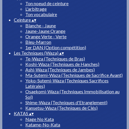
Ton noeud de ceinture
L'arbitrage
Ton vocabulaire
Ceinture
▴
▾
Blanche - Jaune
Jaune-Jaune Orange
Orange Verte - Verte
Bleu-Marron
1er DAN (Option compétition)
Les Techniques (Waza)
▴
▾
Te-Waza (Techniques de Bras)
Koshi-Waza (Techniques de Hanches)
Ashi-Waza (Techniques de Jambes)
Ma-Sutemi-Waza (Techniques de Sacrifice Avant)
Yoko-Sutemi-Waza (Techniques Sacrifices
Latérales)
Osaekomi-Waza (Techniques Immobilisation au
Sol)
Shime-Waza (Techniques d'Etranglement)
Kansetsu-Waza (Techniques de Clés)
KATAS
▴
▾
Nage No Kata
Katame-No-Kata