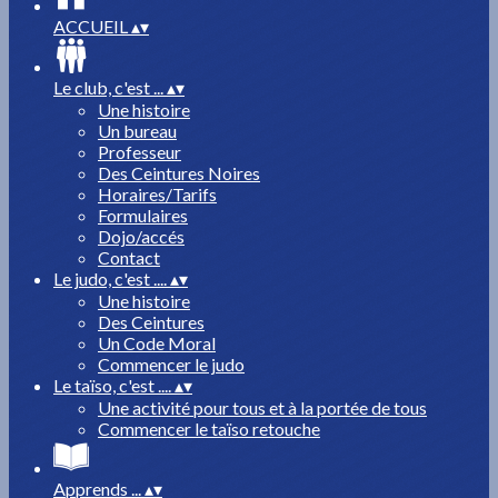
ACCUEIL
▴
▾
Le club, c'est ...
▴
▾
Une histoire
Un bureau
Professeur
Des Ceintures Noires
Horaires/Tarifs
Formulaires
Dojo/accés
Contact
Le judo, c'est ....
▴
▾
Une histoire
Des Ceintures
Un Code Moral
Commencer le judo
Le taïso, c'est ....
▴
▾
Une activité pour tous et à la portée de tous
Commencer le taïso retouche
Apprends ...
▴
▾