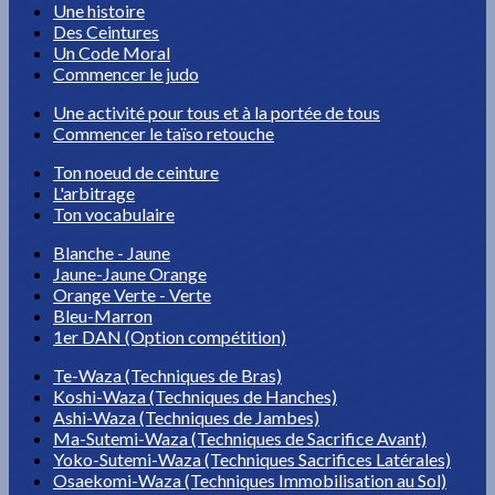
Une histoire
Des Ceintures
Un Code Moral
Commencer le judo
Une activité pour tous et à la portée de tous
Commencer le taïso retouche
Ton noeud de ceinture
L'arbitrage
Ton vocabulaire
Blanche - Jaune
Jaune-Jaune Orange
Orange Verte - Verte
Bleu-Marron
1er DAN (Option compétition)
Te-Waza (Techniques de Bras)
Koshi-Waza (Techniques de Hanches)
Ashi-Waza (Techniques de Jambes)
Ma-Sutemi-Waza (Techniques de Sacrifice Avant)
Yoko-Sutemi-Waza (Techniques Sacrifices Latérales)
Osaekomi-Waza (Techniques Immobilisation au Sol)