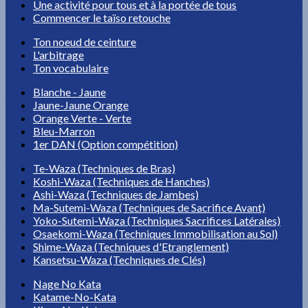
Une activité pour tous et à la portée de tous
Commencer le taïso retouche
Ton noeud de ceinture
L'arbitrage
Ton vocabulaire
Blanche - Jaune
Jaune-Jaune Orange
Orange Verte - Verte
Bleu-Marron
1er DAN (Option compétition)
Te-Waza (Techniques de Bras)
Koshi-Waza (Techniques de Hanches)
Ashi-Waza (Techniques de Jambes)
Ma-Sutemi-Waza (Techniques de Sacrifice Avant)
Yoko-Sutemi-Waza (Techniques Sacrifices Latérales)
Osaekomi-Waza (Techniques Immobilisation au Sol)
Shime-Waza (Techniques d'Etranglement)
Kansetsu-Waza (Techniques de Clés)
Nage No Kata
Katame-No-Kata