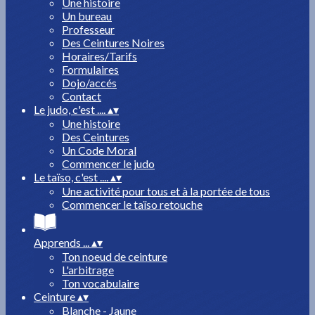
Une histoire
Un bureau
Professeur
Des Ceintures Noires
Horaires/Tarifs
Formulaires
Dojo/accés
Contact
Le judo, c'est ....
▴
▾
Une histoire
Des Ceintures
Un Code Moral
Commencer le judo
Le taïso, c'est ....
▴
▾
Une activité pour tous et à la portée de tous
Commencer le taïso retouche
Apprends ...
▴
▾
Ton noeud de ceinture
L'arbitrage
Ton vocabulaire
Ceinture
▴
▾
Blanche - Jaune