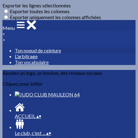
Exporter les lignes sélectionnées
Exporter toutes les colonnes
Exporter uniquement les colonnes affichées
Menu
<
>
Ton noeud de ceinture
L'arbitrage
Ton vocabulaire
Ajoutez un logo, un bouton, des réseaux sociaux
Cliquez pour éditer
ACCUEIL
▴
▾
Le club, c'est ...
▴
▾