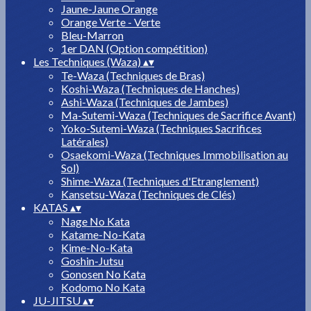
Jaune-Jaune Orange
Orange Verte - Verte
Bleu-Marron
1er DAN (Option compétition)
Les Techniques (Waza)
▴
▾
Te-Waza (Techniques de Bras)
Koshi-Waza (Techniques de Hanches)
Ashi-Waza (Techniques de Jambes)
Ma-Sutemi-Waza (Techniques de Sacrifice Avant)
Yoko-Sutemi-Waza (Techniques Sacrifices
Latérales)
Osaekomi-Waza (Techniques Immobilisation au
Sol)
Shime-Waza (Techniques d'Etranglement)
Kansetsu-Waza (Techniques de Clés)
KATAS
▴
▾
Nage No Kata
Katame-No-Kata
Kime-No-Kata
Goshin-Jutsu
Gonosen No Kata
Kodomo No Kata
JU-JITSU
▴
▾