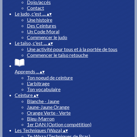
Dojo/accés
Contact
Le judo, c'est ....
▴
▾
Une histoire
Des Ceintures
Un Code Moral
Commencer le judo
Le taïso, c'est ....
▴
▾
Une activité pour tous et à la portée de tous
Commencer le taïso retouche
Apprends ...
▴
▾
Ton noeud de ceinture
L'arbitrage
Ton vocabulaire
Ceinture
▴
▾
Blanche - Jaune
Jaune-Jaune Orange
Orange Verte - Verte
Bleu-Marron
1er DAN (Option compétition)
Les Techniques (Waza)
▴
▾
Te-Waza (Techniques de Bras)