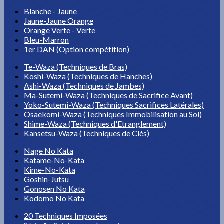
Blanche - Jaune
Jaune-Jaune Orange
Orange Verte - Verte
Bleu-Marron
1er DAN (Option compétition)
Te-Waza (Techniques de Bras)
Koshi-Waza (Techniques de Hanches)
Ashi-Waza (Techniques de Jambes)
Ma-Sutemi-Waza (Techniques de Sacrifice Avant)
Yoko-Sutemi-Waza (Techniques Sacrifices Latérales)
Osaekomi-Waza (Techniques Immobilisation au Sol)
Shime-Waza (Techniques d'Etranglement)
Kansetsu-Waza (Techniques de Clés)
Nage No Kata
Katame-No-Kata
Kime-No-Kata
Goshin-Jutsu
Gonosen No Kata
Kodomo No Kata
20 Techniques Imposées