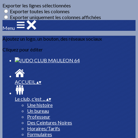
Exporter les lignes sélectionnées
Exporter toutes les colonnes
Exporter uniquement les colonnes affichées
Menu
Ajoutez un logo, un bouton, des réseaux sociaux
Cliquez pour éditer
ACCUEIL
▴
▾
Le club, c'est ...
▴
▾
Une histoire
Un bureau
Professeur
Des Ceintures Noires
Horaires/Tarifs
Formulaires