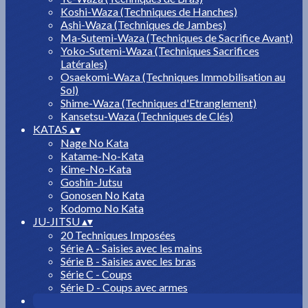
Koshi-Waza (Techniques de Hanches)
Ashi-Waza (Techniques de Jambes)
Ma-Sutemi-Waza (Techniques de Sacrifice Avant)
Yoko-Sutemi-Waza (Techniques Sacrifices
Latérales)
Osaekomi-Waza (Techniques Immobilisation au
Sol)
Shime-Waza (Techniques d'Etranglement)
Kansetsu-Waza (Techniques de Clés)
KATAS
▴
▾
Nage No Kata
Katame-No-Kata
Kime-No-Kata
Goshin-Jutsu
Gonosen No Kata
Kodomo No Kata
JU-JITSU
▴
▾
20 Techniques Imposées
Série A - Saisies avec les mains
Série B - Saisies avec les bras
Série C - Coups
Série D - Coups avec armes